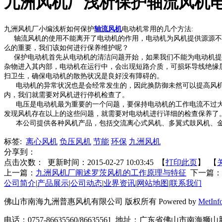
九洲风机厂浅析保护轴流风机
九洲风机厂小编浅析如何保护
轴流风机
电动机常用的几个方法:
轴流风机的使用不能离开了电动机的作用，电动机为风机提供源源不
么的重要，我们该如何进行保养维护呢？
保护电动机首先从电动机的清洁问题开始，如果我们不能为电动机提
杂物进入其内部，电动机在运行中，会出现短路介质，可损坏导线绝缘
扫卫生，确保电动机的散热状况是良好没有障碍的。
电动机的异常状况也是会经常发生的，因此换防御未然可以提高风机
内，我们就需要对风机进行停机检查了。
电压是电动机最为重要的一个问题，要保持电动机的工作电流不过大
发现风机存在以上的这些问题，就需要对电动机进行详细的检查保养了
本公司提供各种风机产品，包括交流离心式风机、多翼式鼓风机、金
标签:
离心风机
负压风机
节能
环保
九洲风机
分享到：
点击次数：
更新时间：2015-02-27 10:03:45 【
打印此页
】 【
上一篇：
九洲风机厂阐述罗茨风机的工作原理与特征
下一篇：
公司简介
|
产品展示
|
公司动态
|
业界资讯
|
网站地图
|
联系我们
佛山市南海九洲普惠风机有限公司 版权所有 Powered by
MetInfo
电话：0757-86635560/86635561 地址：广东省佛山市南海