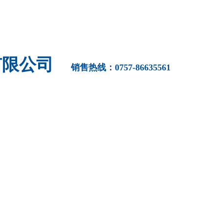
有限公司
销售热线：0757-86635561