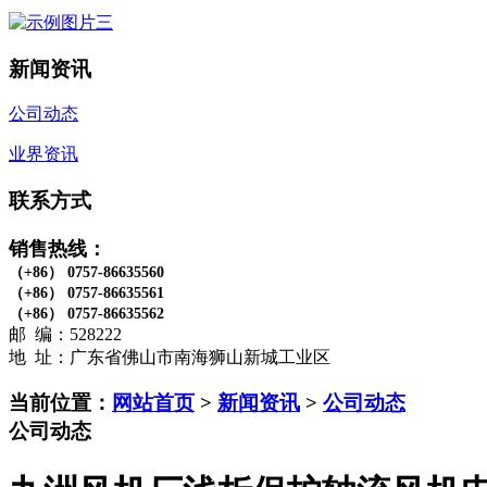
新闻资讯
公司动态
业界资讯
联系方式
销售热线：
（+86） 0757-86635560
（+86）
0757-86635561
（+86）
0757-86635562
邮 编：528222
地 址：广东省佛山市南海狮山新城工业区
当前位置：
网站首页
>
新闻资讯
>
公司动态
公司动态