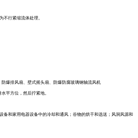
为不行紧缩流体处理。
防爆排风扇、壁式摇头扇、防爆防腐玻璃钢轴流风机
持水平方位，然后拧紧地。
设备和家用电器设备中的冷却和通风；谷物的烘干和选送；风洞风源和