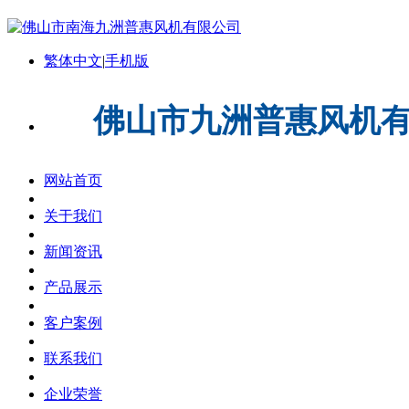
繁体中文
|
手机版
佛山市九洲普惠风机
网站首页
关于我们
新闻资讯
产品展示
客户案例
联系我们
企业荣誉