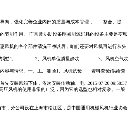
为导向，强化完善企业内部的质量与成本管理， 整合、提
的节能作用。 而常常协助设备削减能源消耗的设备主要是变频
惠风机
的各个部件清洗干净以后，咱们还要对风机再进行从头
量的增加。 2、风机单位质量静功 3、风机空气功
内容与请求。一、工厂测验1、风机试验 资料查验(供给查
首先安装风箱下体，依次安装传动轴、电...
2015-07-20 09:58:37
于高压风机的使用非常的广泛，因为它的选型也相对复杂。一般
佛山市，分公司设在上海市松江区，是中国通用机械风机行业协会