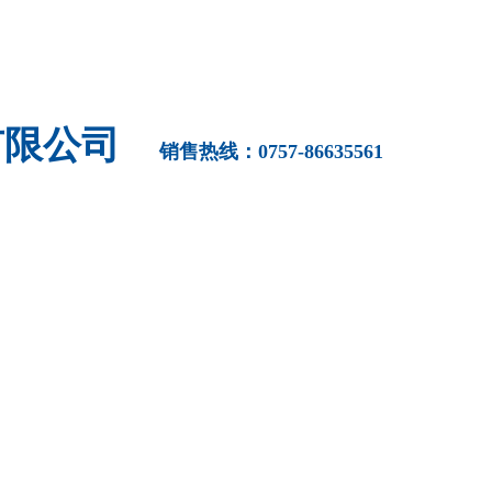
有限公司
销售热线：0757-86635561