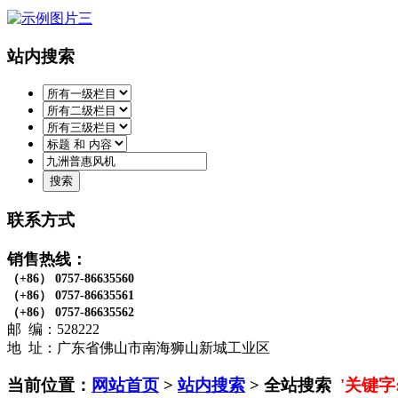
站内搜索
联系方式
销售热线：
（+86） 0757-86635560
（+86）
0757-86635561
（+86）
0757-86635562
邮 编：528222
地 址：广东省佛山市南海狮山新城工业区
当前位置：
网站首页
>
站内搜索
> 全站搜索
'关键字